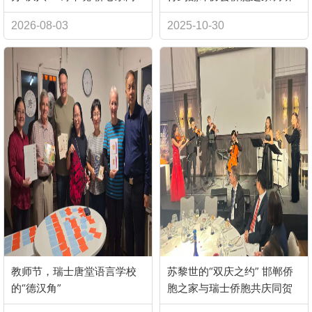
党”主题宣讲朗诵演唱会
2026-08-03
2025-10-30
教师节，瑞士唐堂语言学校
苏黎世的“双庆之约” 邯郸侨
的“德汉角”
胞之家与瑞士侨胞共庆同贺