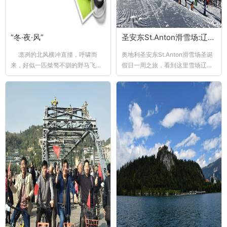
“冬·夜·风”
圣安东St.Anton滑雪场:辽阔壮美 梦幻迷人
凛冽的北风横冲直撞，呼啸而
奥地利圣安东St.Anton滑雪场圣诞
来，好似一匹桀骜不驯的野马飞奔
假日一周之旅，看到这里雪场辽
在城...
阔，滑道如织；缆车上下，纵横
交...