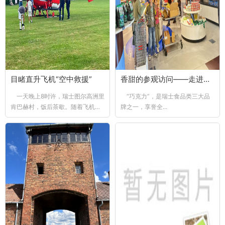
目睹直升飞机“空中救援”
香甜的参观访问——走进瑞士巧克力厂
一天晚上8时许，瑞士图尔高洲里
“巧克力”，是瑞士食品类三大品
肯巴赫村，饭后茶歇。随着飞机的
牌之一，享誉全...
轰鸣...