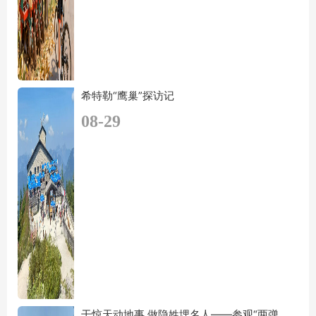
希特勒“鹰巢”探访记
08-29
干惊天动地事 做隐姓埋名人——参观“两弹