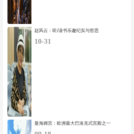
赵风云：听/读书乐趣纪实与哲思
10-31
曼海姆宫：欧洲最大巴洛克式宫殿之一
09-18