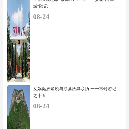
城”随记
08-24
女娲诞辰诸说与涉县庆典亲历 一一木铃游记
之十五
08-24