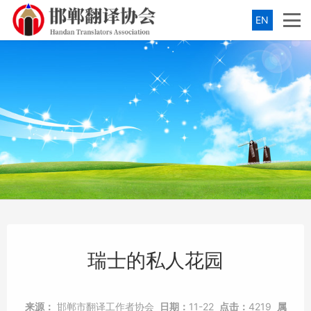
EN
瑞士的私人花园
来源：
邯郸市翻译工作者协会
日期：
11-22
点击：
4219
属