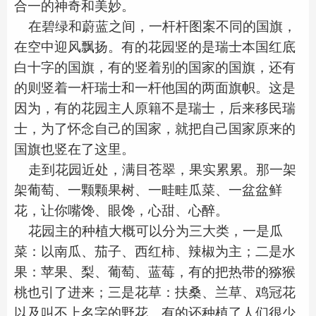
合一的神奇和美妙。
在碧绿和蔚蓝之间，一杆杆图案不同的国旗，
在空中迎风飘扬。有的花园竖的是瑞士本国红底
白十字的国旗，有的竖着别的国家的国旗，还有
的则竖着一杆瑞士和一杆他国的两面旗帜。这是
因为，有的花园主人原籍不是瑞士，后来移民瑞
士，为了怀念自己的国家，就把自己国家原来的
国旗也竖在了这里。
走到花园近处，满目苍翠，果实累累。那一架
架葡萄、一颗颗果树、一畦畦瓜菜、一盆盆鲜
花，让你嘴馋、眼馋，心甜、心醉。
花园主的种植大概可以分为三大类，一是瓜
菜：以南瓜、茄子、西红柿、辣椒为主；二是水
果：苹果、梨、葡萄、蓝莓，有的把热带的猕猴
桃也引了进来；三是花草：扶桑、兰草、鸡冠花
以及叫不上名字的野花。有的还种植了人们很少