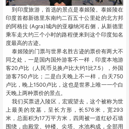
到印度旅游，首选的景点是泰姬陵。泰姬陵在
印度首都新德里东南约二百五十公里处的北方邦
的阿格拉 (Agra)城内的亚穆纳河右侧，从新德里
乘车走大约三个小时的路程便来到这个印度知名
度最高的古迹。
泰姬陵的门票与世界名胜古迹的票价有两大不
同之处，一是国内国外游客不一样，印度本地游
客20卢比（人民币兑换卢比大约1比7.5），外国
游客750卢比；二是白天晚上不一样，白天750
卢比，晚上1500卢比，这也是世界上唯一一个白
天晚上两种票价的景点。
我们买票进入陵区，宏观望去，这个被称为世
上最美的坟墓，呈长方形，长576米，宽293
米，总面积为17万平方米，四周被一道红砂石墙
围绕，由殿堂、钟楼、尖塔、水池构成，全部用