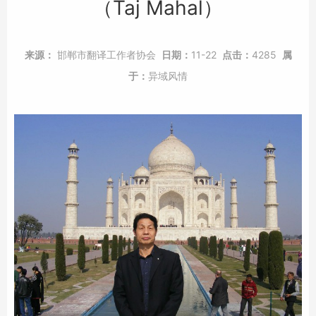
（Taj Mahal）
来源：
邯郸市翻译工作者协会
日期：
11-22
点击：
4285
属
于：
异域风情