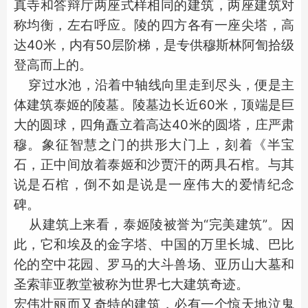
真寺和答辩厅两座式样相同的建筑，两座建筑对
称均衡，左右呼应。陵的四方各有一座尖塔，高
达40米，内有50层阶梯，是专供穆斯林阿訇拾级
登高而上的。
穿过水池，沿着中轴线向里走到尽头，便是主
体建筑泰姬的陵墓。陵墓边长近60米，顶端是巨
大的圆球，四角矗立着高达40米的圆塔，庄严肃
穆。象征智慧之门的拱形大门上，刻着《半宝
石，正中间放着泰姬和沙贾汗的两具石棺。与其
说是石棺，倒不如是说是一座伟大的爱情纪念
碑。
从建筑上来看，泰姬陵被誉为“完美建筑”。因
此，它和埃及的金字塔、中国的万里长城、巴比
伦的空中花园、罗马的大斗兽场、亚历山大墓和
圣索菲亚教堂被称为世界七大建筑奇迹。
宏伟壮丽而又奇特的建筑，必有一个惊天地泣鬼