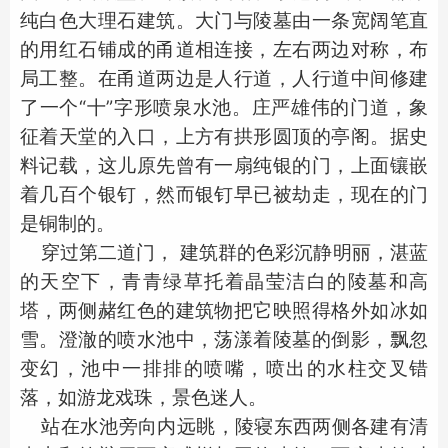
纯白色大理石建筑。大门与陵墓由一条宽阔笔直
的用红石铺成的甬道相连接，左右两边对称，布
局工整。在甬道两边是人行道，人行道中间修建
了一个“十”字形喷泉水池。庄严雄伟的门道，象
征着天堂的入口，上方有拱形圆顶的亭阁。据史
料记载，这儿原先曾有一扇纯银的门，上面镶嵌
着几百个银钉，然而银钉早已被劫走，现在的门
是铜制的。
穿过第二道门， 建筑群的色彩沉静明丽，湛蓝
的天空下，青青绿草托着晶莹洁白的陵墓和高
塔，两侧赭红色的建筑物把它映照得格外如冰如
雪。澄澈的喷水池中，荡漾着陵墓的倒影，飘忽
变幻，池中一排排的喷嘴，喷出的水柱交叉错
落，如游龙戏珠，景色迷人。
站在水池旁向内远眺，陵寝东西两侧各建有清