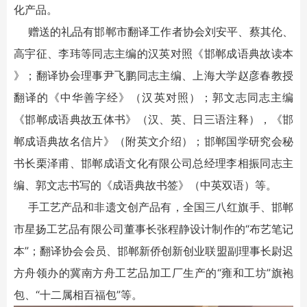
化产品。
赠送的礼品有邯郸市翻译工作者协会刘安平、蔡其伦、
高宇征、李玮等同志主编的汉英对照《邯郸成语典故读本
》；翻译协会理事尹飞鹏同志主编、上海大学赵彦春教授
翻译的《中华善字经》（汉英对照）；郭文志同志主编
《邯郸成语典故五体书》（汉、英、日三语注释），《邯
郸成语典故名信片》（附英文介绍）；邯郸国学研究会秘
书长栗泽甫、邯郸成语文化有限公司总经理李相振同志主
编、郭文志书写的《成语典故书签》（中英双语）等。
手工艺产品和非遗文创产品有，全国三八红旗手、邯郸
市星扬工艺品有限公司董事长张程静设计制作的“布艺笔记
本”；翻译协会会员、邯郸新侨创新创业联盟副理事长尉迟
方舟领办的冀南方舟工艺品加工厂生产的“雍和工坊”旗袍
包、“十二属相百福包”等。