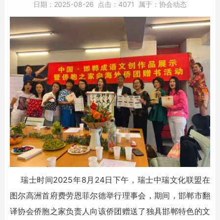
日期：
2025-08-26
点击：
4071
属于：
协会动态
瑞士时间2025年8月24日下午，瑞士中瑞文化联盟在
图尔高洲首府费劳恩菲尔德举行理事会，期间，邯郸市翻
译协会侨胞之家负责人向该侨团赠送了独具邯郸特色的文